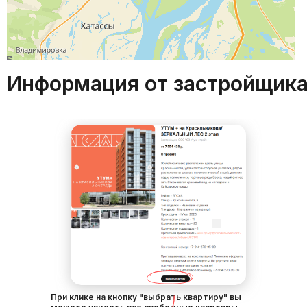
Техподдержка
8 (800) 300-69-98
Информация от застройщик
Реклама
Пользовательское соглашение
Политика конфиденциальности
Правила сайта
Права на зарегистрированные товарные знаки
"Ykt" и "Ykt.Ru" принадлежат сети Ykt.Ru.
677000, РС(Я), г. Якутск, мкр-н 203, корп. 28
При клике на кнопку "выбрать квартиру" вы